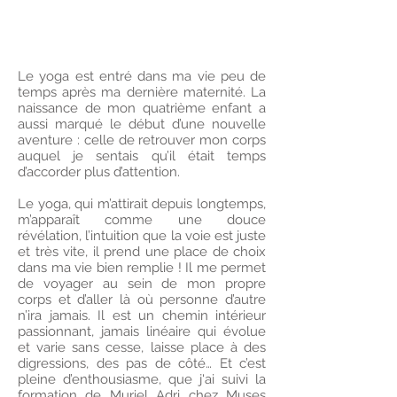
Le yoga est entré dans ma vie peu de
temps après ma dernière maternité. La
naissance de mon quatrième enfant a
aussi marqué le début d’une nouvelle
aventure : celle de retrouver mon corps
auquel je sentais qu’il était temps
d’accorder plus d’attention.
Le yoga, qui m’attirait depuis longtemps,
m’apparaît comme une douce
révélation, l’intuition que la voie est juste
et très vite, il prend une place de choix
dans ma vie bien remplie ! Il me permet
de voyager au sein de mon propre
corps et d’aller là où personne d’autre
n’ira jamais. Il est un chemin intérieur
passionnant, jamais linéaire qui évolue
et varie sans cesse, laisse place à des
digressions, des pas de côté… Et c’est
pleine d’enthousiasme, que j'ai suivi la
formation de Muriel Adri chez Muses