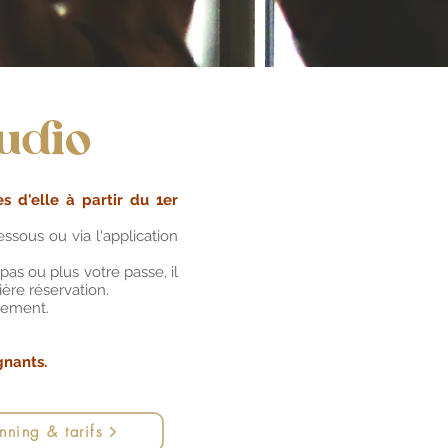
udio
s d'elle à partir du 1er
essous ou via l'application
pas ou plus votre passe, il
ière réservation.
aiement.
gnants.
nning & tarifs