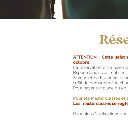
Rése
ATTENTION : Cette saison
octobre.
La réservation et le paiemen
Bsport depuis vos mobiles.
Si vous êtes déjà venu·e che
suffit de demander à le chan
Pour payer sur place ou en p
Pour les Masterclasses et a
Les masterclasses se règle
Pour plus d’explications sur 