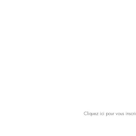
Inscrivez-vous pour recevoir les derniè
Muses Yoga Montreuil !
Cliquez ici pour vous inscri