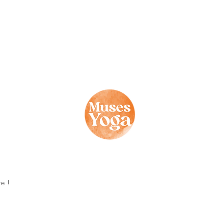
res nouvelles de
©2019
Menti
re !